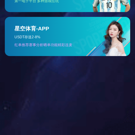
广泛的应用领域
客户可以按照自己的需要定制
产品应用于食品、生物制药、化工、几乎囊括了所有
“固液分离”工艺要求的行业，客户好评度高！
24h咨询热线
立即咨询
15893802688