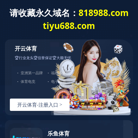
球王会官方版网站登录入口
网站球王会官方版
球王会官方版网站
产品中心
球王
网站登录入口
登录入口-球王会
(中国)